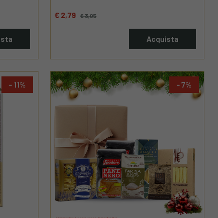
€ 2,79
€ 3,05
ista
Acquista
11
7