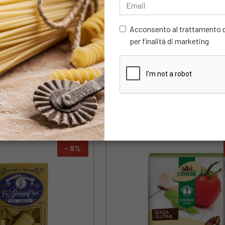
Acconsento al trattamento de
per finalità di marketing
MULINIO
latinum
Kit Christmas Silver
€ 18,99
€ 20,75
Acquista
Acqu
9