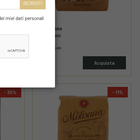
i miei dati personali
LA MOLISANA
Maccheroni
€ 1,79
€ 2,00
ista
Acquista
35
11