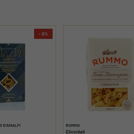
9
O D'AMALFI
RUMMO
Elicoidali