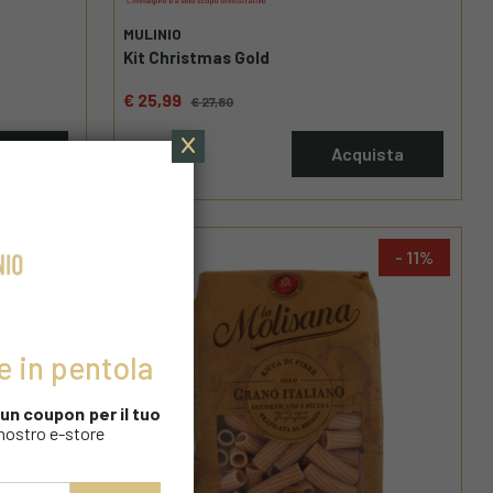
MULINIO
Kit Christmas Gold
€ 25,99
€ 27,80
ista
Acquista
8
11
e in pentola
i un coupon
per il tuo
 nostro e-store