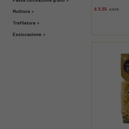
Paese coltivazione grano
€ 3,35
€ 3,70
Molitura
Trafilatura
Essiccazione