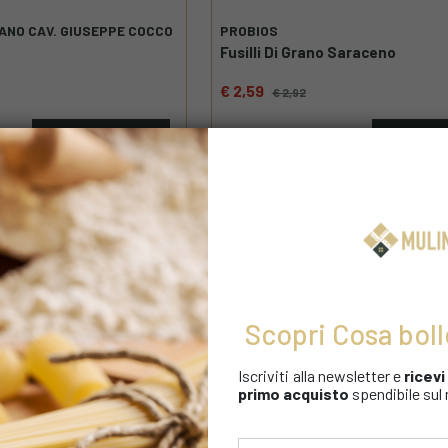
IANO CAV. GIUSEPPE COCCO
PROBIOS
Fusilli Di Grano Saraceno
€ 2,59
€ 2,92
Acquista
Acqu
3
Scopri Cosa boll
Iscriviti alla newsletter e
ricev
primo acquisto
spendibile sul