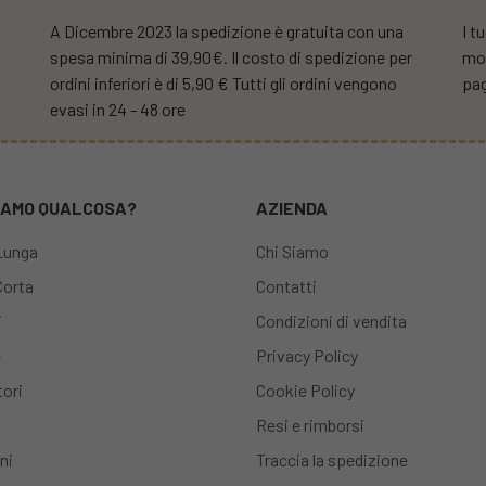
A Dicembre 2023 la spedizione è gratuita con una
I t
spesa minima di 39,90€. Il costo di spedizione per
mod
ordini inferiori è di 5,90 € Tutti gli ordini vengono
pa
evasi in 24 - 48 ore
IAMO QUALCOSA?
AZIENDA
Lunga
Chi Siamo
Corta
Contatti
i
Condizioni di vendita
e
Privacy Policy
ori
Cookie Policy
Resi e rimborsi
ni
Traccia la spedizione