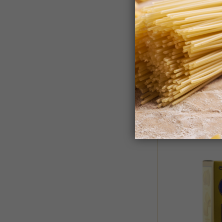
MULINIO
Kit Christmas P
€ 34,99
€ 36,24