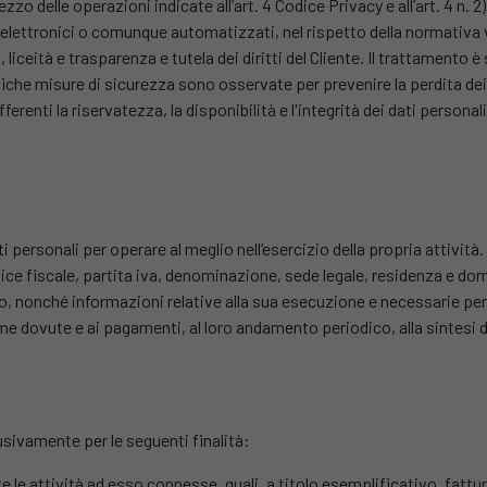
zzo delle operazioni indicate all’art. 4 Codice Privacy e all’art. 4 n. 2
lettronici o comunque automatizzati, nel rispetto della normativa vi
 liceità e trasparenza e tutela dei diritti del Cliente. Il trattamento
fiche misure di sicurezza sono osservate per prevenire la perdita dei d
afferenti la riservatezza, la disponibilità e l'integrità dei dati persona
dati personali per operare al meglio nell’esercizio della propria attivi
ice fiscale, partita iva, denominazione, sede legale, residenza e domic
tto, nonché informazioni relative alla sua esecuzione e necessarie pe
e dovute e ai pagamenti, al loro andamento periodico, alla sintesi d
lusivamente per le seguenti finalità:
e le attività ad esso connesse, quali, a titolo esemplificativo, fattur