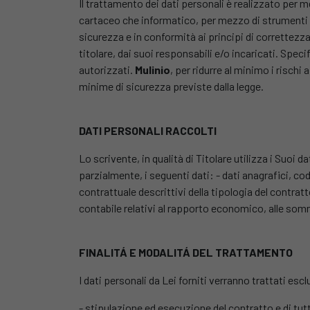
Il trattamento dei dati personali è realizzato per me
cartaceo che informatico, per mezzo di strumenti e
sicurezza e in conformità ai principi di correttezza,
titolare, dai suoi responsabili e/o incaricati. Speci
autorizzati.
Mulinio
, per ridurre al minimo i rischi 
minime di sicurezza previste dalla legge.
DATI PERSONALI RACCOLTI
Lo scrivente, in qualità di Titolare utilizza i Suoi 
parzialmente, i seguenti dati: - dati anagrafici, cod
contrattuale descrittivi della tipologia del contra
contabile relativi al rapporto economico, alle somm
FINALITÁ E MODALITÁ DEL TRATTAMENTO
I dati personali da Lei forniti verranno trattati esc
- stipulazione ed esecuzione del contratto e di tutt