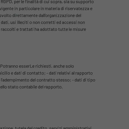
) RGPD, per le finalità di cui sopra, sia su supporto
gente in particolare in materia di riservatezza e
 è svolto direttamente dall’organizzazione del
ati, usi illeciti o non corretti ed accessi non
li raccolti e trattati ha adottato tutte le misure
tà. Potranno esserLe richiesti, anche solo
ilio e dati di contatto; - dati relativi al rapporto
r l’adempimento del contratto stesso; - dati di tipo
ello stato contabile del rapporto.
azione, tutela del credito, servizi amministrativi,