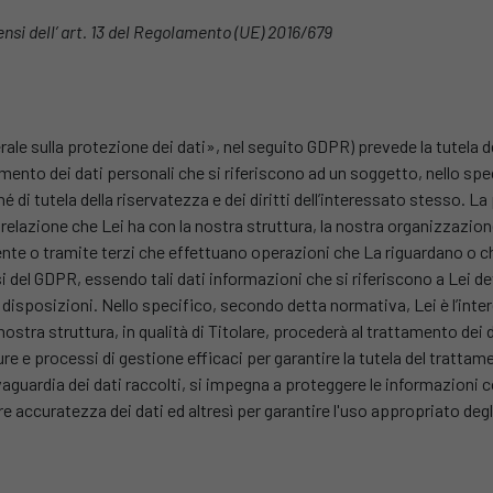
ensi dell’ art. 13 del Regolamento (UE) 2016/679
e sulla protezione dei dati», nel seguito GDPR) prevede la tutela d
mento dei dati personali che si riferiscono ad un soggetto, nello spec
hé di tutela della riservatezza e dei diritti dell’interessato stesso. 
elazione che Lei ha con la nostra struttura, la nostra organizzazione 
nte o tramite terzi che effettuano operazioni che La riguardano o ch
 del GDPR, essendo tali dati informazioni che si riferiscono a Lei d
disposizioni. Nello specifico, secondo detta normativa, Lei è l’intere
 nostra struttura, in qualità di Titolare, procederà al trattamento dei d
e processi di gestione efficaci per garantire la tutela del trattament
vaguardia dei dati raccolti, si impegna a proteggere le informazioni
 accuratezza dei dati ed altresì per garantire l'uso appropriato degl