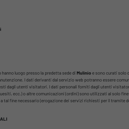
i
to hanno luogo presso la predetta sede di
Mulinio
e sono curati solo 
anutenzione. I dati derivanti dal servizio web potranno essere comunic
esti dagli utenti visitatori. I dati personali forniti dagli utenti visitat
esiti, ecc.) o altre comunicazioni (ordini) sono utilizzati al solo fine
 a tal fine necessario (erogazione dei servizi richiesti per il tramite
ALI