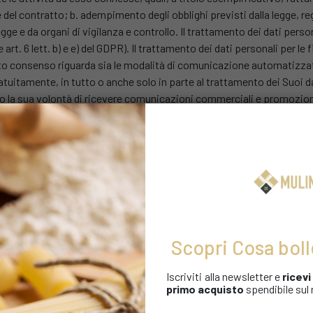
e del contratto; b. adempimento degli obblighi previsti dalla legge, r
ge e da organi di vigilanza e controllo. Il trattamento dei dati persona
 art. 6 lett. b) e e) del GDPR). Il trattamento dei dati personali per le 
tto consenso riguarda sia le modalità di comunicazione automatizzate
ratuitamente, in tutto o anche solo in parte al trattamento dei Suoi d
 la sua volontà di ricevere comunicazioni commerciali e promozio
 richiesto un consenso esplicito sono:
ali di prodotti e servizi del Titolare, comunicazioni commerciali, s
 ecc.) che tradizionali (tramite telefono, posta); d. elaborazione di 
CONFERIMENTO DEI DATI E CONSEGUENZE DI UN EVENTUALE R
ti lettere a) e b) devono essere obbligatoriamente forniti per l’adempim
Scopri Cosa boll
ei servizi richiesti. Pertanto il Suo eventuale rifiuto, anche parziale
tesso e di fornire il servizio richiesto. Il conferimento dei dati persona
Iscriviti alla newsletter e
ricev
le rifiuto di fornire tali dati comporterebbe l’impossibilità di porre in 
primo acquisto
spendibile sul