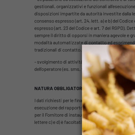
gestionali, organizzativi e funzionali all’esecuzion
disposizioni impartite da autorità investite dalla leg
consenso espresso (art. 24, lett. a) e b) del Codice e
espresso (art. 23 del Codice e art. 7 del RGPD). De
sempre il diritto di opporsi in maniera agevole e g
modalità automatizzate di contatto ed esprimendo
tradizionali di contatto. Le finalità per le quali è
- svolgimento di attività di marketing e promozion
dell’operatore (es. sms, fax, mms, posta elettronica
NATURA OBBLIGATORIA O FACOLTATIVA DEL 
I dati richiesti per le finalità di cui alle preceden
esecuzione del rapporto contrattuale e la fornitura d
per il Fornitore di instaurare e gestire il rapporto s
lettere c) e d) è facoltativo, pertanto il Suo eventua