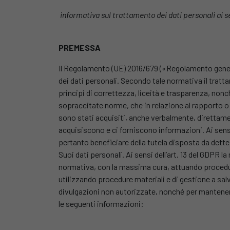
informativa sul trattamento dei dati personali ai s
PREMESSA
Il Regolamento (UE) 2016/679 («Regolamento general
dei dati personali. Secondo tale normativa il tratta
principi di correttezza, liceità e trasparenza, nonc
sopraccitate norme, che in relazione al rapporto o r
sono stati acquisiti, anche verbalmente, direttame
acquisiscono e ci forniscono informazioni. Ai sensi
pertanto beneficiare della tutela disposta da dette 
Suoi dati personali. Ai sensi dell’art. 13 del GDPR la
normativa, con la massima cura, attuando procedure 
utilizzando procedure materiali e di gestione a sal
divulgazioni non autorizzate, nonché per mantenere
le seguenti informazioni: