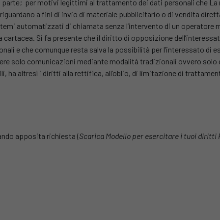
 in parte; per motivi legittimi al trattamento dei dati personali che L
riguardano a fini di invio di materiale pubblicitario o di vendita dire
emi automatizzati di chiamata senza l’intervento di un operatore 
cartacea. Si fa presente che il diritto di opposizione dell’interessa
ali e che comunque resta salva la possibilità per l’interessato di es
icevere solo comunicazioni mediante modalità tradizionali ovvero s
ha altresì i diritti alla rettifica, all’oblio, di limitazione di trattam
iando apposita richiesta (
Scarica Modello per esercitare i tuoi diritti