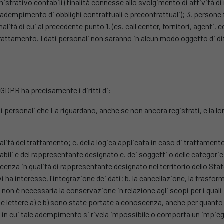
nistrativo contabili (finalità connesse allo svolgimento di attività d
all’adempimento di obblighi contrattuali e precontrattuali); 3. person
inalità di cui al precedente punto 1. (es. call center, fornitori, agenti, 
trattamento. I dati personali non saranno in alcun modo oggetto di d
 GDPR ha precisamente i diritti di:
i personali che La riguardano, anche se non ancora registrati, e la lo
odalità del trattamento; c. della logica applicata in caso di trattament
sabili e del rappresentante designato e. dei soggetti o delle categorie
a in qualità di rappresentante designato nel territorio dello Stato, 
 ha interesse, l'integrazione dei dati; b. la cancellazione, la trasfo
cui non è necessaria la conservazione in relazione agli scopi per i qua
alle lettere a) e b) sono state portate a conoscenza, anche per quanto r
so in cui tale adempimento si rivela impossibile o comporta un imp