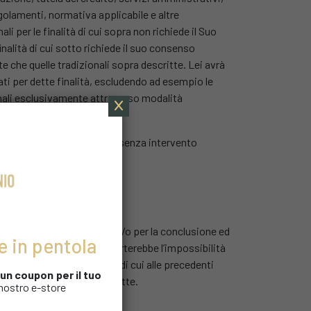
egolamenti, normativa applicabile e altre
li per le finalità di cui sopra non richiede il Suo
finalità di cui sotto richiede il suo consenso
 che quelle tradizionali sopra descritte. Lei avrà
ati per dette finalità, escludendo ad esempio le
nali esclusivamente attraverso modalità
ia con mezzi automatizzati senza intervento
studi e ricerche di mercato.
IFIUTO
ento degli obblighi di legge e/o per la conclusione ed
e in pentola
, di fornire tali dati comporterebbe l’impossibilità
li necessari per le finalità di cui alle precedenti
i un coupon
per il tuo
essere le attività ivi descritte.
 nostro e-store