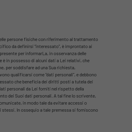
elle persone fisiche con riferimento al trattamento
ifico da definirsi “interessato”, è improntato ai
La presente per informarLa, in osservanza delle
è in possesso di alcuni dati a Lei relativi, che
e, per soddisfare ad una Sua richiesta,
evono qualificarsi come “dati personali”, e debbono
ssato che beneficia dei diritti posti a tutela dei
ati personali da Lei forniti nel rispetto della
o dei Suoi dati personali. A tal fine lo scrivente,
 comunicate, in modo tale da evitare accessi o
i stessi. In ossequio a tale premessa si forniscono