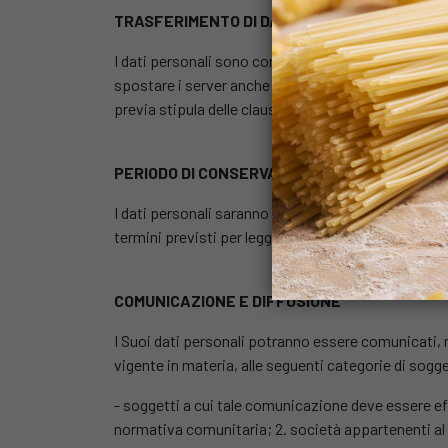
TRASFERIMENTO DI DATI PERSONALI ALL’ES
I dati personali sono conservati su server ubicati a
spostare i server anche extra-UE. In tal caso, il Tit
previa stipula delle clausole contrattuali standar
PERIODO DI CONSERVAZIONE DEI DATI PERSO
I dati personali saranno conservati per l’intera dur
termini previsti per legge per la conservazione d
COMUNICAZIONE E DIFFUSIONE
I Suoi dati personali potranno essere comunicati, nei
vigente in materia, alle seguenti categorie di sogg
- soggetti a cui tale comunicazione deve essere eff
normativa comunitaria; 2. società appartenenti al Gr