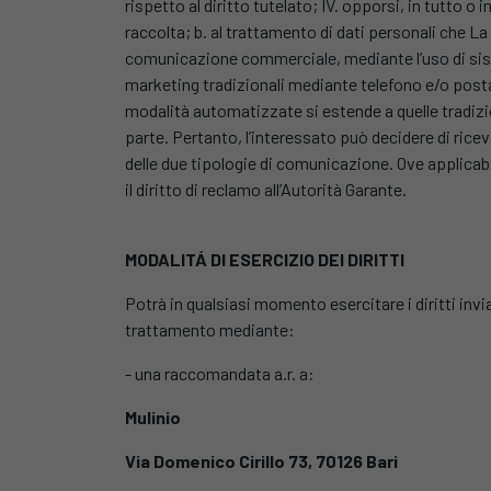
rispetto al diritto tutelato; IV. opporsi, in tutto o
raccolta; b. al trattamento di dati personali che La 
comunicazione commerciale, mediante l’uso di sist
marketing tradizionali mediante telefono e/o posta 
modalità automatizzate si estende a quelle tradizion
parte. Pertanto, l’interessato può decidere di r
delle due tipologie di comunicazione. Ove applicabili, 
il diritto di reclamo all’Autorità Garante.
MODALITÁ DI ESERCIZIO DEI DIRITTI
Potrà in qualsiasi momento esercitare i diritti inv
trattamento mediante:
- una raccomandata a.r. a:
Mulinio
Via Domenico Cirillo 73, 70126 Bari