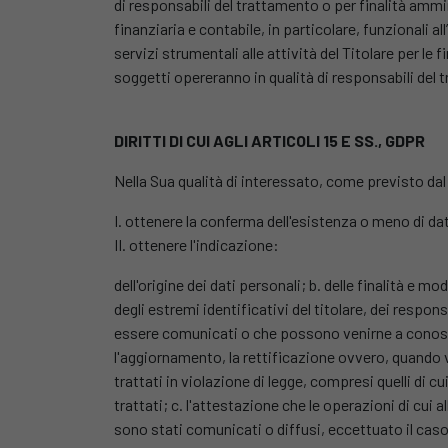
di responsabili del trattamento o per finalità ammi
finanziaria e contabile, in particolare, funzionali 
servizi strumentali alle attività del Titolare per le f
soggetti opereranno in qualità di responsabili del 
DIRITTI DI CUI AGLI ARTICOLI 15 E SS., GDPR
Nella Sua qualità di interessato, come previsto dal
I. ottenere la conferma dell'esistenza o meno di dat
II. ottenere l'indicazione:
dell'origine dei dati personali; b. delle finalità e m
degli estremi identificativi del titolare, dei respon
essere comunicati o che possono venirne a conoscenz
l'aggiornamento, la rettificazione ovvero, quando vi
trattati in violazione di legge, compresi quelli di 
trattati; c. l'attestazione che le operazioni di cui 
sono stati comunicati o diffusi, eccettuato il ca