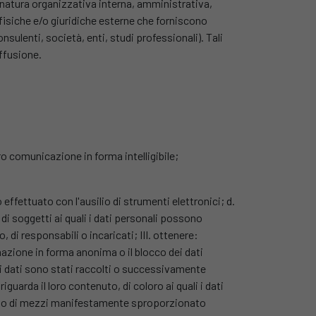
i natura organizzativa interna, amministrativa,
e fisiche e/o giuridiche esterne che forniscono
consulenti, società, enti, studi professionali). Tali
iffusione.
ro comunicazione in forma intelligibile;
o effettuato con l'ausilio di strumenti elettronici; d.
 di soggetti ai quali i dati personali possono
di responsabili o incaricati; III. ottenere:
rmazione in forma anonima o il blocco dei dati
li i dati sono stati raccolti o successivamente
iguarda il loro contenuto, di coloro ai quali i dati
iego di mezzi manifestamente sproporzionato