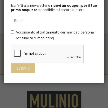
Iscriviti alla newsletter e
ricevi un coupon
per il tuo
€ 2,14
€ 2,35
primo acquisto
spendibile sul nostro e-store
Acquista
Acconsento al trattamento dei miei dati personali
per finalità di marketing
SEI IMPORTANTE
SPEDIZIONI
PAGAMENTI SICURI
PER NOI
GRATUITE