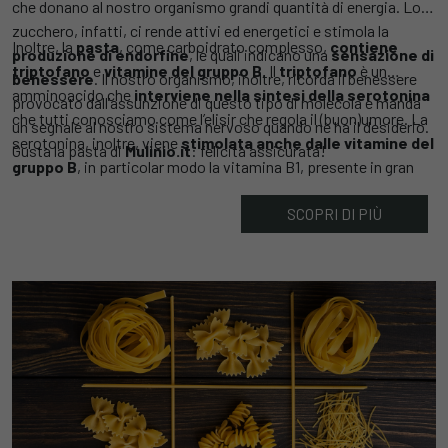
che donano al nostro organismo grandi quantità di energia. Lo
zucchero, infatti, ci rende attivi ed energetici e stimola la
Inoltre, la
pasta
, come carboidrato complesso,
contiene
produzione di endorfine
, le quali indicano una
sensazione di
triptofano
e
vitamine del gruppo B
. Il
triptofano
è un
benessere
. Il nostro organismo, inoltre, ricorda il benessere
amminoacido che
interviene nella sintesi della serotonina
provocato dall’assunzione di questo tipo di molecola e manda
che tutti conosciamo come l’elisir che regola il (buon)umore. La
un segnale al nostro sistema nervoso quando ne ha il desiderio.
serotonina, inoltre, viene
stimolata anche dalle vitamine del
Gusta la pasta di
Mulinio.it
: felicità assicurata!
gruppo B
, in particolar modo la vitamina B1, presente in gran
quantità nella pasta e in quantità ancora maggiore nella pasta
SCOPRI DI PIÙ
integrale.