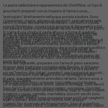
La pasta valdostana è rappresentata dai
Chnéffléne
, un tipo di
gnocchetti preparati con un impasto di farina e uova,
"grattugiato" direttamente nell’acqua portata a bollore. Sono
I piemontesi, invece, adorano gli
agnolotti
, specialmente nella
serviti in modo decisamente montanaro: con burro e cipolla,
zona di Monferrato, situata tra le province di Alessandria e Asti.
con panna e speck o accompagnati da una fonduta. È un piatto,
Si tratta di una sfoglia di pasta all’uovo a forma di quadrato
quindi, di stampo germanico in quanto venne importato dal
In Liguria fanno da regine le
trofie
, una tipologia di pasta
ripiena di carne mista arrosto di maiale, coniglio e vitello,
popolo dei Walser, stabiliti tra il XII e il XIII secolo nella vallata di
artigianale sottile e arricciata, servite con il classico pesto al
mescolato a verdure come scarola, bietola, cavolo e spinaci,
Gressoney.
basilico. Alcune ricette prevedono che le trofie vengano bollite e
serviti in brodo o con ragù di carne. Tradizionalmente, gli
Nella zona della valtellina lombarda si possono assaggiare i
servite anche con patate e fagiolini novelli.
agnolotti si servivano dopo le feste, sfruttando gli avanzi dei
buonissimi
pizzoccheri di Teglio
, una tipologia di pasta lunga
giorni di festa.
simile alle tagliatelle, preparate con farina di grano saraceno.
Originari della tradizione contadina della Baviera, si diffusero
Spesso sono preparate cuocendo insieme verza e patate e
poi nel Trentino Alto Adige i
canederli
, una tipologia di gnocchi
condite con burro fuso all’aglio e con un formaggio di latte
di pane, precedentemente ammollato nel latte, farina e uova, a
vaccino, il Casera.
Particolarissimi sono i
cjarsons
, tipici della cucina friulana.
cui si aggiungono spezie, aromi, speck e formaggi. Sono serviti
Sono farciti di un ripieno dolce e salato: uva passa, cioccolato
in brodo, con burro fuso ed erba cipollina, sugo di funghi e speck
fondente o cacao, cannella, marmellata, biscotti secchi sono
o panna e parmigiano.
I
bigoli
veneti, invece, sono una pasta lunga simili agli spaghetti,
legati a spinaci, erba cipollina, ricotta, rum, grappa,
risalenti fino al periodo del Rinascimento. Sono di superficie
prezzemolo, uova e latte. Essendo così carichi di diversi sapori,