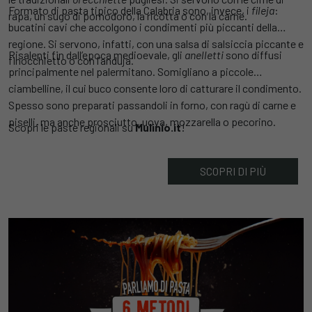
Formato di pasta tipico della Calabria sono, invece, i
fileja
:
rapa, un sugo di pomodoro, la ricotta o con la carne.
bucatini cavi che accolgono i condimenti più piccanti della
regione. Si servono, infatti, con una salsa di salsiccia piccante e
Risalenti fin dall’epoca medioevale, gli
anelletti
sono diffusi
finocchietto o con l’anduja.
principalmente nel palermitano. Somigliano a piccole
ciambelline, il cui buco consente loro di catturare il condimento.
Spesso sono preparati passandoli in forno, con ragù di carne e
piselli, ma anche prosciutto, uova, mozzarella o pecorino.
Scopri le paste regionali su
Mulinio.it
!
SCOPRI DI PIÙ