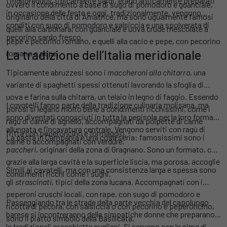
I
malloreddus
, tipicamente sardi, erano anticamente preparati
ovvero il condimento a base di sugo di pomodoro e guanciale,
in occasione delle feste e oggi, tradizionalmente, vengono
originario della città di Amatrice, ma sono ugualmente famosi
conditi con sugo di pomodoro e salsiccia e una spolverata di
quelli alla carbonara, con guanciale e uova crude mescolate a
pecorino sardo fresco.
pepe e pecorino romano, e quelli alla cacio e pepe, con pecorino
La tradizione dell’Italia meridionale
romano e pepe.
Tipicamente abruzzesi sono i
maccheroni alla chitarra
, una
variante di spaghetti spessi ottenuti lavorando la sfoglia di
uova e farina sulla chitarra, un telaio in legno di faggio. Essendo
I
cavatelli
fanno parte della tradizione culinaria molisana, ma
porosi si legano molto bene a condimenti ricchissimi, come i
sono diventati conosciuti in tutta la penisola per la loro forma
ragù di carne di agnello, accompagnati da polpette di carne
allungata e l’incavatura centrale. Vengono serviti con ragù di
fritta con peperoncino e formaggio.
La pasta in Campania è una cosa seria: famosissimi sono i
carne o accompagnati con verdure.
paccheri
, originari della zona di Gragnano. Sono un formato, che
grazie alla larga cavità e la superficie liscia, ma porosa, accoglie
Simili ai cavatelli, ma con una consistenza larga e spessa sono
condimenti ricchi come i sughi.
gli
strascinati
, tipici della zona lucana. Accompagnati con i
peperoni cruschi locali, con rape, con sugo di pomodoro e
Passeggiando tra le strade della parte vecchia del capoluogo
ricotta di pecora, con salsiccia o con pecorino e peperoncino,
barese si incontreranno delle simpatiche donne che preparano
sono il piatto simbolo della Basilicata.
le tradizionali
orecchiette
pugliesi. Si servono con le cime di