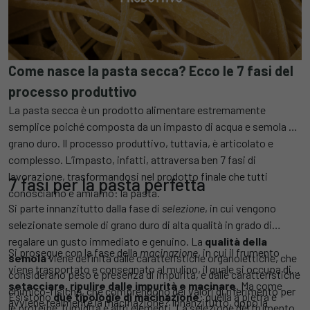
Come nasce la pasta secca? Ecco le 7 fasi del
processo produttivo
La pasta secca è un prodotto alimentare estremamente
semplice poiché composta da un impasto di acqua e semola di
grano duro. Il processo produttivo, tuttavia, è articolato e
complesso. L’impasto, infatti, attraversa ben 7 fasi di
lavorazione, trasformandosi nel prodotto finale che tutti
7 fasi per la pasta perfetta
conosciamo e amiamo: la pasta.
Si parte innanzitutto dalla fase di
selezione
, in cui vengono
selezionate semole di grano duro di alta qualità in grado di
regalare un gusto immediato e genuino. La
qualità della
Si prosegue con la fase della
macinazione
, in cui il frumento
semola
viene definita dalle caratteristiche organolettiche, che
viene trasportato e consegnato al mulino, il quale si occupa di
considerano peso e presenza di impurità, e dalle caratteristiche
setacciare, ripulire dalle impurità e macinare
. Ma come
chimico-fisiche, che comprendono dei valori di riferimento per
Esistono
due tipologie di macinazione
: quella a pietra e
avviene realmente la macinazione? Innanzitutto, dopo la
le proteine, l’umidità e altri elementi. La selezione del frumento