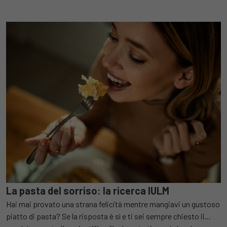
consumo pro capite di 23,5 chilogrammi a testa. Subito dopo gli
italiani figurano i dati della
Tunisia
, con un consumo pro capite
di 17 chilogrammi,
Venezuela
, con 15 chilogrammi,
Grecia
, con
12 chilogrammi,
Cile
(9,4 kg),
Stati Uniti
(8,8 kg),
Argentina
(8,7
kg) e
Turchia
(8,7 kg).
La pasta del sorriso: la ricerca IULM
Hai mai provato una strana felicità mentre mangiavi un gustoso
piatto di pasta? Se la risposta è sì e ti sei sempre chiesto il