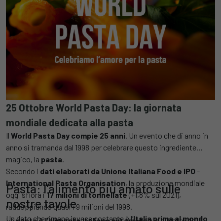
25 Ottobre World Pasta Day: la giornata
mondiale dedicata alla pasta
Il
World Pasta Day compie 25 anni
. Un evento che di anno in
anno si tramanda dal 1998 per celebrare questo ingrediente
magico, la
pasta
.
Secondo i
dati elaborati da Unione Italiana Food e IPO
-
International Pasta Organisation
, la produzione mondiale
Pasta: l'alimento più amato sulle
oggi sfiora i
17 milioni di tonnellate
(+1,8% sul 2021),
nostre tavole
raddoppiando quasi i 9 milioni del 1998.
Un dato che rimane invece costante è l’
Italia prima al mondo
La
pasta è l’alimento italiano più amato
, un pilastro della