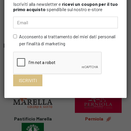
Iscriviti alla newsletter e
ricevi un coupon
per il tuo
primo acquisto
spendibile sul nostro e-store
Molino Bongermino
Mulinio
Acconsento al trattamento dei miei dati personali
per finalità di marketing
P
Pastificio Artigiano Cav.
Pastificio Ducato d'Amalfi
Giuseppe Cocco
Pastificio Marella
Perniola