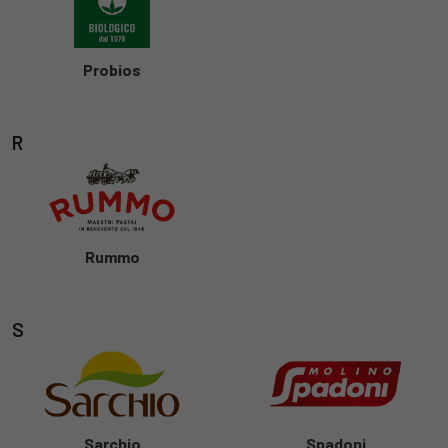
Probios
R
Rummo
S
Sarchio
Spadoni