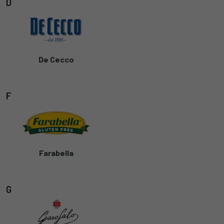
D
De Cecco
F
Farabella
G