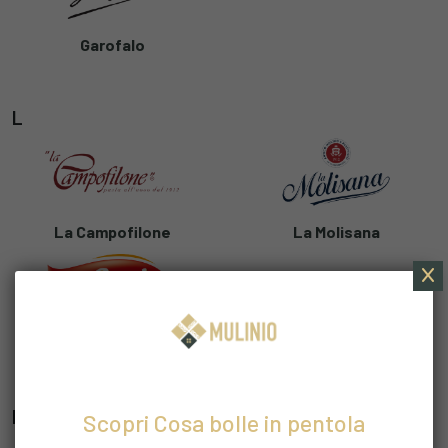
Garofalo
L
La Campofilone
La Molisana
Lo Conte
M
Scopri Cosa bolle in pentola