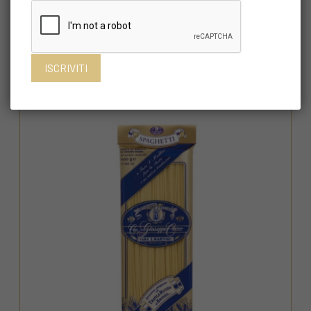
Spaghettoni
€ 4,05
Acquista