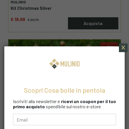
MULINIO
Kit Christmas Silver
€ 18,99
€ 20,75
Acquista
7
Scopri Cosa bolle in pentola
Iscriviti alla newsletter e
ricevi un coupon
per il tuo
primo acquisto
spendibile sul nostro e-store